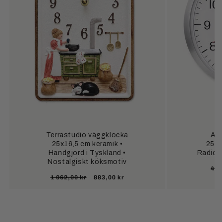
Terrastudio väggklocka
At
25x16,5 cm keramik •
25,5
Handgjord i Tyskland •
Radios
Nostalgiskt köksmotiv
Or
402
Ordinarie
Försäljningspris
1 062,00 kr
883,00 kr
pri
pris