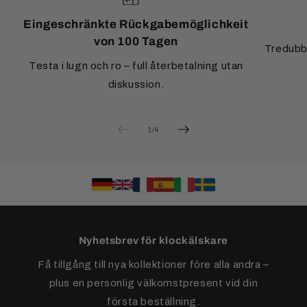
Eingeschränkte Rückgabemöglichkeit
von 100 Tagen
Tredubbe
Testa i lugn och ro – full återbetalning utan
diskussion.
av
1
/
4
Nyhetsbrev för klockälskare
Få tillgång till nya kollektioner före alla andra –
plus en personlig välkomstpresent vid din
första beställning.