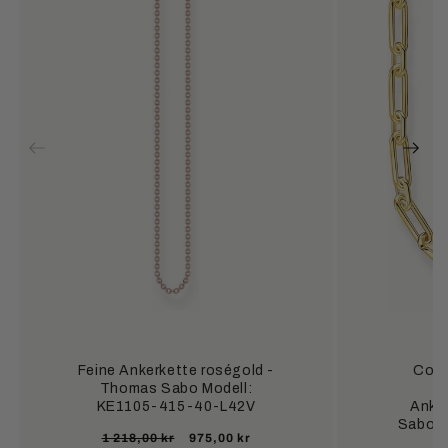
Feine Ankerkette roségold -
Colli
Thomas Sabo Modell:
s
KE1105-415-40-L42V
Anke
Sabo M
Ordinarie
Försäljningspris
1 218,00 kr
975,00 kr