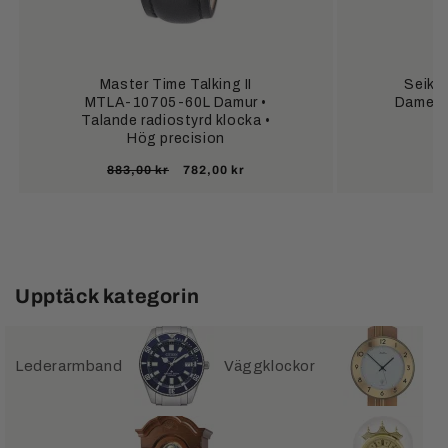
Master Time Talking II
Seiko
MTLA-10705-60L Damur •
Damenuh
Talande radiostyrd klocka •
Hög precision
Ordinarie
Försäljningspris
883,00 kr
782,00 kr
pris
Upptäck kategorin
Lederarmband
Väggklockor