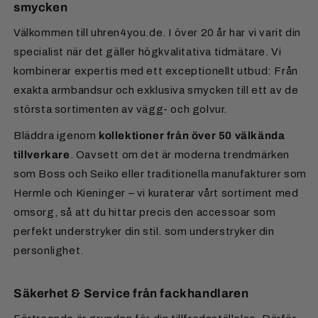
smycken
postmeddelande från Mollie med bankuppgifter. Så
Österrike:
7,50 €
Kontakt för returer:
snart din betalning har inkommit skickar vi dina varor.
Zon 1 (9,50 €)
: Belgien, Danmark, Frankrike,
Välkommen till uhren4you.de. I över 20 år har vi varit din
Luxemburg, Monaco, Nederländerna, Österrike,
Förskottsbetalning via internetbank
Kontaktperson:
Frau Schmidt
specialist när det gäller högkvalitativa tidmätare. Vi
Polen, Tjeckien
Tillgänglighet:
Mån–Fre från 9:00 till 13:00
kombinerar expertis med ett exceptionellt utbud: Från
Du överför beloppet direkt via din egen
Zon 2 (9,50 €)
: Andorra, Italien, San Marino,
E-post:
retouren@uhren4you.de
exakta armbandsur och exklusiva smycken till ett av de
internetbank. All viktig information (IBAN, BIC,
Sverige, Slovakien, Slovenien, Spanien
Telefon:
+49 5405 80 444 65
största sortimenten av vägg- och golvur.
meddelande) får du via e-post efter beställningen.
Zon 3 (13,50 €)
: Bulgarien, Estland, Finland,
Grekland, Irland, Kroatien, Lettland, Litauen,
Bläddra igenom
kollektioner från över 50 välkända
Presentkort
Malta, Portugal, Rumänien, Cypern
tillverkare
. Oavsett om det är moderna trendmärken
Våra presentkort kan köpas i olika valörer. De har
som Boss och Seiko eller traditionella manufakturer som
obegränsad giltighetstid.
För säker frakt av golvur med fraktbolag till övriga
Hermle och Kieninger – vi kuraterar vårt sortiment med
Europa tar vi ut en avgift på 250 €.
omsorg, så att du hittar precis den accessoar som
perfekt understryker din stil. som understryker din
Vill du ha leverans till ett land
utanför Europa?
Du
personlighet.
hittar all information på vår sida för
Fraktinformation
.
Säkerhet & Service från fackhandlaren