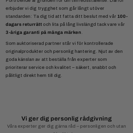
Förtroende är grunden för din tillfredsställelse. Därför
erbjuder vi dig trygghet som går långt utöver
standarden: Ta dig tid att fatta ditt beslut med vår
100-
dagars returrätt
och lita på lång livslängd tack vare vår
3-åriga garanti på många märken
.
Som auktoriserad partner står vi för kontrollerade
originalprodukter och personlig hantering. Njut av den
goda känslan av att beställa från experter som
prioriterar service och kvalitet – säkert, snabbt och
pålitligt direkt hem till dig.
Vi ger dig personlig rådgivning
Våra experter ger dig gärna råd – personligen och utan