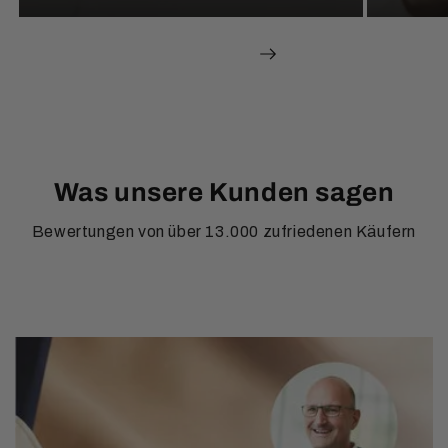
av
1
/
5
Was unsere Kunden sagen
Bewertungen von über 13.000 zufriedenen Käufern