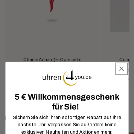
Charm-Anhänger Cornicello
Compos
Rot Connect Silber
Per
Holzk
Ordinarie
380,00 kr
Or
771
pris
pri
5 € Willkommensgeschenk
für Sie!
Sichern Sie sich Ihren sofortigen Rabatt auf Ihre
För rätt tillfälle
nächste Uhr. Verpassen Sie außerdem keine
exklusiven Neuheiten und Aktionen mehr.