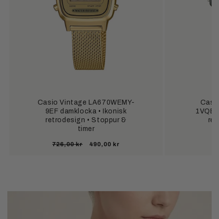
Casio Vintage LA670WEMY-
Casi
9EF damklocka • Ikonisk
1VQES 
retrodesign • Stoppur &
ret
timer
Ordinarie
Försäljningspris
726,00 kr
490,00 kr
pris