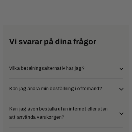
Vi svarar på dina frågor
Vilka betalningsalternativ har jag?
Du kan välja mellan flera säkra och bekväma
Kan jag ändra min beställning i efterhand?
betalningssätt:
Klarna (Faktura & delbetalning)
Ja, det är möjligt. Om du vill ändra en beställning i
Kan jag även beställa utan internet eller utan
efterhand, vänligen kontakta vårt serviceteam så
att använda varukorgen?
Efter att du har slutfört din beställning omdirigeras
snart som möjligt. Kontaktuppgifterna hittar du
du till Klarna. Där görs en kreditprövning i realtid.
under avsnittet "Kontakt".