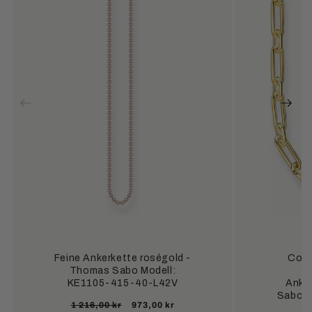
Feine Ankerkette roségold -
Colli
Thomas Sabo Modell:
s
KE1105-415-40-L42V
Anke
Sabo M
Ordinarie
Försäljningspris
1 216,00 kr
973,00 kr