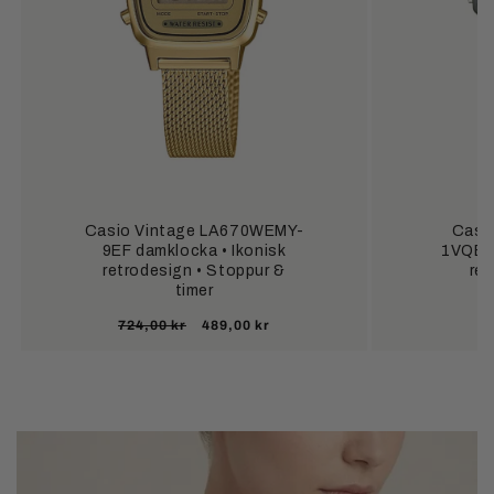
Casio Vintage LA670WEMY-
Casi
9EF damklocka • Ikonisk
1VQES 
retrodesign • Stoppur &
ret
timer
Ordinarie
Försäljningspris
724,00 kr
489,00 kr
pris