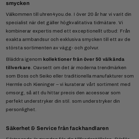
smycken
postmeddelande från Mollie med bankuppgifter. Så
Österrike:
7,50 €
Kontakt för returer:
snart din betalning har inkommit skickar vi dina varor.
Zon 1 (9,50 €)
: Belgien, Danmark, Frankrike,
Välkommen till uhren4you.de. I över 20 år har vi varit din
Luxemburg, Monaco, Nederländerna, Österrike,
Förskottsbetalning via internetbank
Kontaktperson:
Frau Schmidt
specialist när det gäller högkvalitativa tidmätare. Vi
Polen, Tjeckien
Tillgänglighet:
Mån–Fre från 9:00 till 13:00
kombinerar expertis med ett exceptionellt utbud: Från
Du överför beloppet direkt via din egen
Zon 2 (9,50 €)
: Andorra, Italien, San Marino,
E-post:
retouren@uhren4you.de
exakta armbandsur och exklusiva smycken till ett av de
internetbank. All viktig information (IBAN, BIC,
Sverige, Slovakien, Slovenien, Spanien
Telefon:
+49 5405 80 444 65
största sortimenten av vägg- och golvur.
meddelande) får du via e-post efter beställningen.
Zon 3 (13,50 €)
: Bulgarien, Estland, Finland,
Grekland, Irland, Kroatien, Lettland, Litauen,
Bläddra igenom
kollektioner från över 50 välkända
Presentkort
Malta, Portugal, Rumänien, Cypern
tillverkare
. Oavsett om det är moderna trendmärken
Våra presentkort kan köpas i olika valörer. De har
som Boss och Seiko eller traditionella manufakturer som
obegränsad giltighetstid.
För säker frakt av golvur med fraktbolag till övriga
Hermle och Kieninger – vi kuraterar vårt sortiment med
Europa tar vi ut en avgift på 250 €.
omsorg, så att du hittar precis den accessoar som
perfekt understryker din stil. som understryker din
Vill du ha leverans till ett land
utanför Europa?
Du
personlighet.
hittar all information på vår sida för
Fraktinformation
.
Säkerhet & Service från fackhandlaren