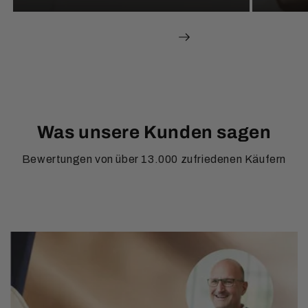
av
1
/
5
Was unsere Kunden sagen
Bewertungen von über 13.000 zufriedenen Käufern