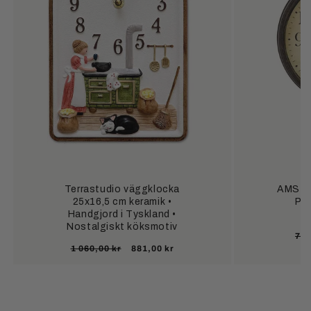
Terrastudio väggklocka
AMS Fu
25x16,5 cm keramik •
Prä
Handgjord i Tyskland •
Nostalgiskt köksmotiv
Or
770
Ordinarie
Försäljningspris
1 060,00 kr
881,00 kr
pri
pris