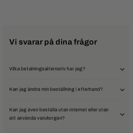
Vi svarar på dina frågor
Vilka betalningsalternativ har jag?
Du kan välja mellan flera säkra och bekväma
Kan jag ändra min beställning i efterhand?
betalningssätt:
Klarna (Faktura & delbetalning)
Ja, det är möjligt. Om du vill ändra en beställning i
Kan jag även beställa utan internet eller utan
efterhand, vänligen kontakta vårt serviceteam så
att använda varukorgen?
Efter att du har slutfört din beställning omdirigeras
snart som möjligt. Kontaktuppgifterna hittar du
du till Klarna. Där görs en kreditprövning i realtid.
under avsnittet "Kontakt".