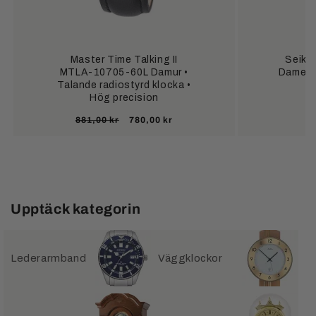
Master Time Talking II
Seiko
MTLA-10705-60L Damur •
Damenuh
Talande radiostyrd klocka •
Hög precision
Ordinarie
Försäljningspris
881,00 kr
780,00 kr
pris
Upptäck kategorin
Lederarmband
Väggklockor