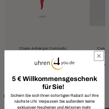
Charm-Anhänger Cornicello
Compos
Rot Connect Silber
Per
Holzk
Ordinarie
380,00 kr
Or
770
pris
pri
5 € Willkommensgeschenk
für Sie!
Sichern Sie sich Ihren sofortigen Rabatt auf Ihre
För rätt tillfälle
nächste Uhr. Verpassen Sie außerdem keine
exklusiven Neuheiten und Aktionen mehr.