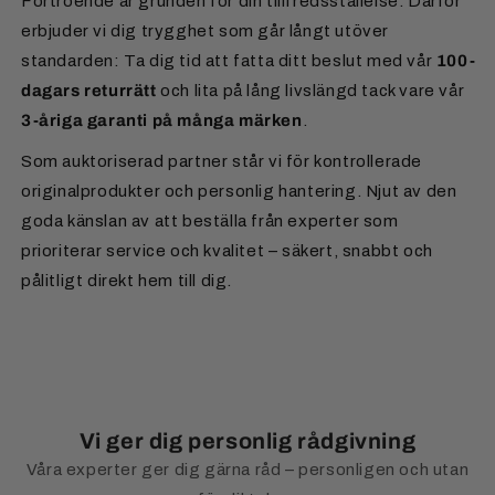
Förtroende är grunden för din tillfredsställelse. Därför
erbjuder vi dig trygghet som går långt utöver
standarden: Ta dig tid att fatta ditt beslut med vår
100-
dagars returrätt
och lita på lång livslängd tack vare vår
3-åriga garanti på många märken
.
Som auktoriserad partner står vi för kontrollerade
originalprodukter och personlig hantering. Njut av den
goda känslan av att beställa från experter som
prioriterar service och kvalitet – säkert, snabbt och
pålitligt direkt hem till dig.
Vi ger dig personlig rådgivning
Våra experter ger dig gärna råd – personligen och utan