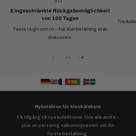
Eingeschränkte Rückgabemöglichkeit
von 100 Tagen
Tredubbe
Testa i lugn och ro – full återbetalning utan
diskussion.
av
1
/
4
Nyhetsbrev för klockälskare
Få tillgång till nya kollektioner före alla andra –
plus en personlig välkomstpresent vid din
första beställning.