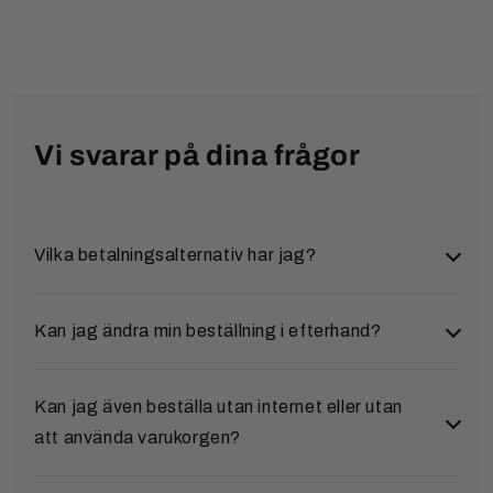
Vi svarar på dina frågor
Vilka betalningsalternativ har jag?
Du kan välja mellan flera säkra och bekväma
Kan jag ändra min beställning i efterhand?
betalningssätt:
Klarna (Faktura & delbetalning)
Ja, det är möjligt. Om du vill ändra en beställning i
Kan jag även beställa utan internet eller utan
efterhand, vänligen kontakta vårt serviceteam så
att använda varukorgen?
Efter att du har slutfört din beställning omdirigeras
snart som möjligt. Kontaktuppgifterna hittar du
du till Klarna. Där görs en kreditprövning i realtid.
under avsnittet "Kontakt".