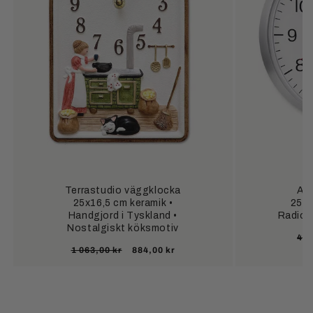
Terrastudio väggklocka
At
25x16,5 cm keramik •
25,5
Handgjord i Tyskland •
Radios
Nostalgiskt köksmotiv
Or
402
Ordinarie
Försäljningspris
1 063,00 kr
884,00 kr
pri
pris