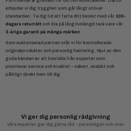
Förtroende är grunden för din tillfredsställelse. Därför
erbjuder vi dig trygghet som går långt utöver
standarden: Ta dig tid att fatta ditt beslut med vår
100-
dagars returrätt
och lita på lång livslängd tack vare vår
3-åriga garanti på många märken
.
Som auktoriserad partner står vi för kontrollerade
originalprodukter och personlig hantering. Njut av den
goda känslan av att beställa från experter som
prioriterar service och kvalitet – säkert, snabbt och
pålitligt direkt hem till dig.
Vi ger dig personlig rådgivning
Våra experter ger dig gärna råd – personligen och utan