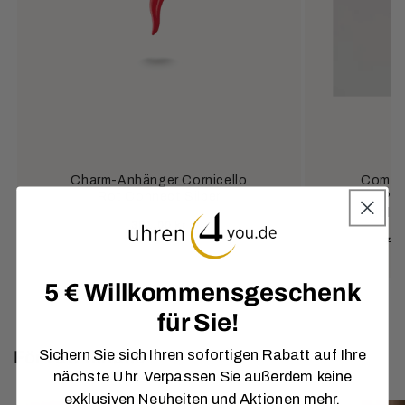
Charm-Anhänger Cornicello
Compos
Rot Connect Silber
Per
Holzk
Ordinarie
381,00 kr
Or
772
pris
pri
5 € Willkommensgeschenk
für Sie!
Sichern Sie sich Ihren sofortigen Rabatt auf Ihre
För rätt tillfälle
nächste Uhr. Verpassen Sie außerdem keine
exklusiven Neuheiten und Aktionen mehr.