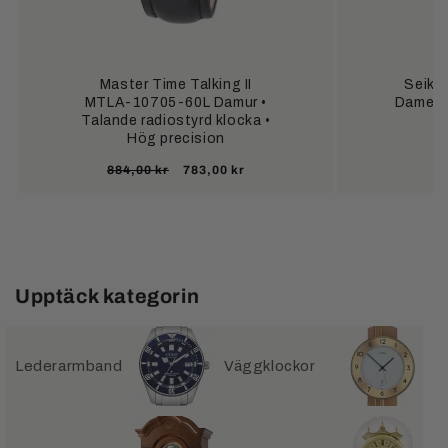
Master Time Talking II
Seiko
MTLA-10705-60L Damur •
Damenuh
Talande radiostyrd klocka •
Hög precision
Ordinarie
Försäljningspris
884,00 kr
783,00 kr
pris
Upptäck kategorin
Lederarmband
Väggklockor