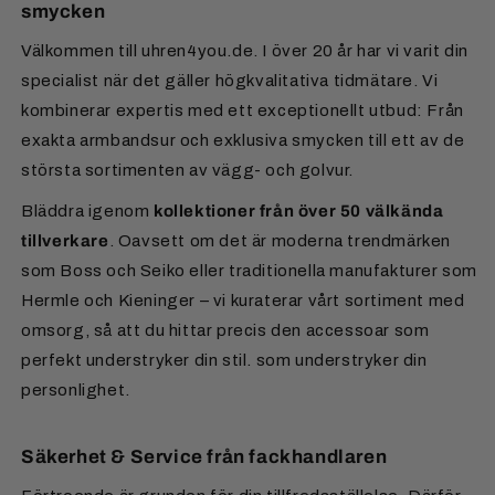
smycken
postmeddelande från Mollie med bankuppgifter. Så
Österrike:
7,50 €
Kontakt för returer:
snart din betalning har inkommit skickar vi dina varor.
Zon 1 (9,50 €)
: Belgien, Danmark, Frankrike,
Välkommen till uhren4you.de. I över 20 år har vi varit din
Luxemburg, Monaco, Nederländerna, Österrike,
Förskottsbetalning via internetbank
Kontaktperson:
Frau Schmidt
specialist när det gäller högkvalitativa tidmätare. Vi
Polen, Tjeckien
Tillgänglighet:
Mån–Fre från 9:00 till 13:00
kombinerar expertis med ett exceptionellt utbud: Från
Du överför beloppet direkt via din egen
Zon 2 (9,50 €)
: Andorra, Italien, San Marino,
E-post:
retouren@uhren4you.de
exakta armbandsur och exklusiva smycken till ett av de
internetbank. All viktig information (IBAN, BIC,
Sverige, Slovakien, Slovenien, Spanien
Telefon:
+49 5405 80 444 65
största sortimenten av vägg- och golvur.
meddelande) får du via e-post efter beställningen.
Zon 3 (13,50 €)
: Bulgarien, Estland, Finland,
Grekland, Irland, Kroatien, Lettland, Litauen,
Bläddra igenom
kollektioner från över 50 välkända
Presentkort
Malta, Portugal, Rumänien, Cypern
tillverkare
. Oavsett om det är moderna trendmärken
Våra presentkort kan köpas i olika valörer. De har
som Boss och Seiko eller traditionella manufakturer som
obegränsad giltighetstid.
För säker frakt av golvur med fraktbolag till övriga
Hermle och Kieninger – vi kuraterar vårt sortiment med
Europa tar vi ut en avgift på 250 €.
omsorg, så att du hittar precis den accessoar som
perfekt understryker din stil. som understryker din
Vill du ha leverans till ett land
utanför Europa?
Du
personlighet.
hittar all information på vår sida för
Fraktinformation
.
Säkerhet & Service från fackhandlaren