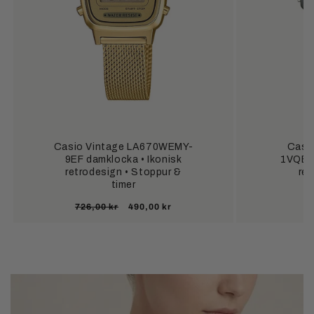
Casio Vintage LA670WEMY-
Casi
9EF damklocka • Ikonisk
1VQES 
retrodesign • Stoppur &
ret
timer
Ordinarie
Försäljningspris
726,00 kr
490,00 kr
pris