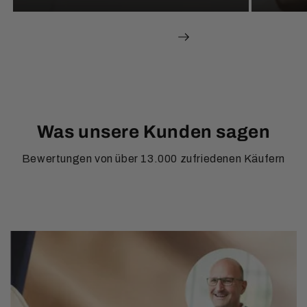
av
1
/
5
Was unsere Kunden sagen
Bewertungen von über 13.000 zufriedenen Käufern