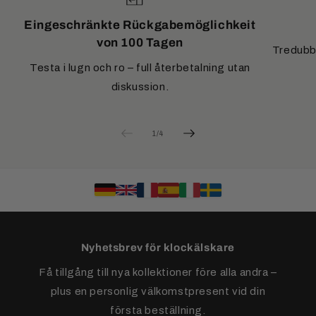
Eingeschränkte Rückgabemöglichkeit
von 100 Tagen
Tredubbe
Testa i lugn och ro – full återbetalning utan
diskussion.
av
1
/
4
Nyhetsbrev för klockälskare
Få tillgång till nya kollektioner före alla andra –
plus en personlig välkomstpresent vid din
första beställning.